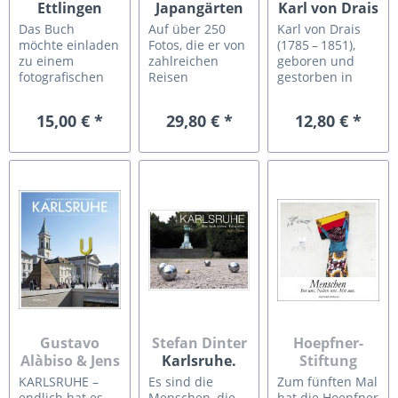
Ettlingen
Japangärten
Karl von Drais
in
Das Buch
Auf über 250
Karl von Drais
Deutschland
möchte einladen
Fotos, die er von
(1785 – 1851),
zu einem
zahlreichen
geboren und
fotografischen
Reisen
gestorben in
Spaziergang
mitgebracht hat,
Karlsruhe, gilt
durch die
gibt
als der Urvater
15,00 € *
29,80 € *
12,80 € *
sympathische
Gartenbaudirektor
des Fahrrades
Stadt an der Alb.
a. D. Horst
und genialer
Reizvolle
Schmidt einen
Erfinder. Doch
architektonische
Einblick in diese
das war nicht
Kontraste,
ganz
immer so. Zu
beschauliche
besonderen
Lebzeiten wurde
Ecken und
Gärten. Der
das
Winkel, vertraute
Bildband ist
Zukunftsweisende
Patina und
damit der erste
und Innovative
überraschend
Führer für die
seiner
Neues gilt es zu
öffentlich
Erfindungen,
entdecken und...
zugänglichen...
darunter...
Gustavo
Stefan Dinter
Hoepfner-
Alàbiso & Jens
Karlsruhe.
Stiftung
Galster
Eine Stadt
Menschen.
KARLSRUHE –
Es sind die
Zum fünften Mal
Karlsruhe
erleben
Bei uns.
endlich hat es
Menschen, die
hat die Hoepfner