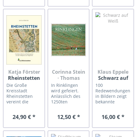
waren über das
stehen. Wen es
entdecken? Was
gesamte Jahr
einmal erwischt,
interessiert Sie
verteilt.
der ist an die
besonders? Die
Höhepunkt des
gelebte
Innenstadt. Die
1250sten
Geschichte
Ortsteile. Die
Geburtstages
verloren –
Architektur. Das
dieses
gewinnt damit
Barocke. Das
landschaftlich
allerdings jede
Revolutionäre.
wie historisch so
Menge, wie
Die Schlösser.
reichen
der...
Oder...
Kraichgauortes
war ein...
Katja Förster
Corinna Stein
Klaus Eppele
Rheinstetten
· Thomas
Schwarz auf
Rebel
Weiß
Die Große
In Rinklingen
100
Rinklingen –
Kreisstadt
wird gefeiert.
Redewendungen
Fotografische
Rheinstetten
Anlässlich des
in Bildern zeigt
vereint die
1250ten
bekannte
Spaziergänge
historischen
Jubiläums
Redewendungen
Gemeinden
erscheint der
auf
24,90 € *
12,50 € *
16,00 € *
Forchheim,
Bildband
ungewöhnliche
Mörsch und
„Rinklingen –
und
Neuburgweier,
Fotografische
unterhaltsame
deren Wurzeln
Spaziergänge“
Weise: als