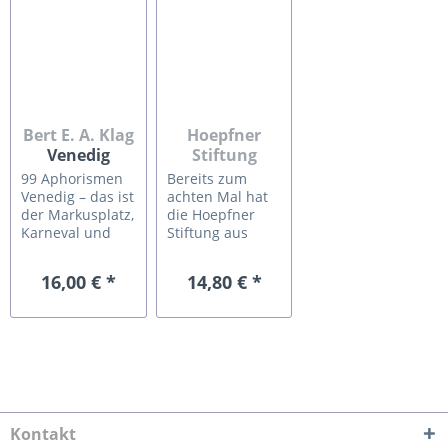
Karl Manfred
Förderpreises
Rennertz, Hans
für Fotografie.
Schüle, Angelika
Summa,
Günter...
Bert E. A. Klag
Hoepfner
Venedig
Stiftung
subkutan
Wo blüht das
99 Aphorismen
Bereits zum
Neue?
Venedig – das ist
achten Mal hat
der Markusplatz,
die Hoepfner
Karneval und
Stiftung aus
Gondelfahren
Karlsruhe einen
auf dem Canal
Fotowettbewerb
16,00 € *
14,80 € *
Grande. Doch
ausgeschrieben,
abseits der
2023 zum
Hochglanzfassaden
Thema: „Wo
hat die Stadt
blüht das
auch Seiten, mit
Neue?“. Dieser
denen der
Katalog zeigt die
Tagesausflügler
Arbeiten der
nur selten in
Preisträger*innen
Berührung
des
Kontakt