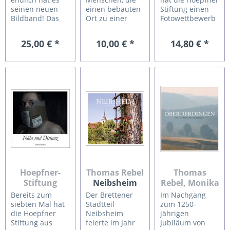
Bildband
Neben uns.
seinen neuen
einen bebauten
Stiftung einen
Bildband! Das
Ort zu einer
Fotowettbewerb
Mit uns.
war gar nicht so
lebendigen
ausgeschrieben.
einfach, denn
Stadt werden
Dieser Katalog
25,00 € *
10,00 € *
14,80 € *
dermaßen viel
lassen. Dieser
zeigt die
hat sich in den
Fotoband zeigt
Arbeiten der
letzten Jahren
Karlsruhe aus
Preisträger des
getan: Gustavo
ganz
Wettbewerbs
Alàbiso und Jens
individuellen
und den
Galster mussten
Perspektiven. 63
Europäischen
auf Dächer
Bürgerinnen
Förderpreis für
hinauf und in U-
und Bürger
Fotografie.
Bahn-Schächte
präsentieren
Daneben sind
hinabzusteigen,...
ihre Stadtviertel
Fotos abgebildet,
und ihre...
die von der...
Hoepfner-
Thomas Rebel
Thomas
Stiftung
Neibsheim
Rebel, Monika
Nähe und
und Uwe
Bereits zum
Der Brettener
Im Nachgang
Distanz
Rummel
siebten Mal hat
Stadtteil
zum 1250-
Oberderdingen
die Hoepfner
Neibsheim
jährigen
Stiftung aus
feierte im Jahr
Jubiläum von