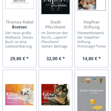
Thomas Rebel
Stadt
Hopfner
Bretten
Pforzheim
Stiftung
capere*
changes
Der neue große
Im Zentrum des
Fotowettbewerb
Pforzheim
Bildband. Dieses
Buchs „capere*
der Hoepfner
Buch ist eine
Pforzheim“
Stiftung
Liebeserklärung
stehen Beiträge
Preisträger*innen
an die Stadt
der fünf
und Annahmen
Bretten und ihre
Gestaltungsbeiräte.
2025 Bereits
29,80 € *
32,00 € *
14,80 € *
neun Ortsteile.
Sie erklären die
zum neunten
Eingebettet in
Stadt, bringen
Mal schreibt die
die „Toskana
Expertise ein
Hoepfner
Deutschlands”,
und lenken den
Stiftung
wie der
Blick auf das
Karlsruhe ihren
Kraichgau von
enorme
Fotowettbewerb
vielen nicht zu
Potenzial
aus, diesmal
Unrecht genannt
Pforzheims. Die
unter dem Motto
wird,
Bilder und Fotos
„changes“. Der
präsentieren
zeigen
begleitende
sich Stadt...
Pforzheim als...
Katalog zeigt
die...