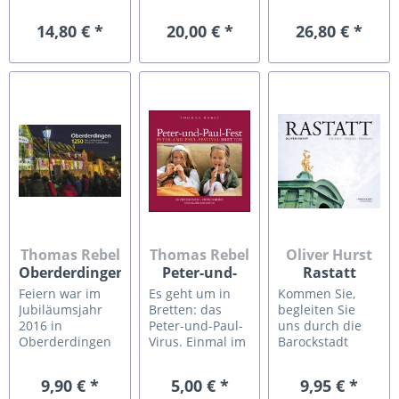
Karlsruhe einen
2020 – und zwar
Oberderdingen,
Fotowettbewerb
nahezu drei
jener attraktiven
14,80 € *
20,00 € *
26,80 € *
ausgeschrieben.
Jahre lang –
Kleinstadt im
Dieser Katalog
seine
Kraichgau mit
zeigt die
Ersterwähnung
dem
Arbeiten
im Lorscher
wunderbarem
der Preisträger:innen des
Codex vor 1250
historischen
Wettbewerbs.
Jahren. Der
Amthof im
Zusätzlich dazu
fotografische
Fachwerk-
sind Fotos
Spaziergang hält
Ortskern, ist
abgebildet, die
in 288 Farbfotos
dieser opulente
von der Jury für
eindrucksvoll
Bildband
die...
fest, was im...
erschienen. Das
Buch mit seinen
nahezu 500...
Thomas Rebel
Thomas Rebel
Oliver Hurst
Oberderdingen
Peter-und-
Rastatt
1250 Jahre
Paul-Fest
Feiern war im
Es geht um in
Kommen Sie,
Jubiläumsjahr
Bretten: das
begleiten Sie
2016 in
Peter-und-Paul-
uns durch die
Oberderdingen
Virus. Einmal im
Barockstadt
angesagt. Viele
Jahr lässt es die
Rastatt. Wetten,
besondere
ganze Stadt für
dass wir neue
9,90 € *
5,00 € *
9,95 € *
Veranstaltungen
vier Tage Kopf
Blickwinkel