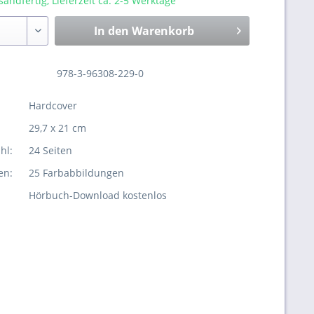
sandfertig, Lieferzeit ca. 2-5 Werktage
In den
Warenkorb
978-3-96308-229-0
Hardcover
29,7 x 21 cm
hl:
24 Seiten
en:
25 Farbabbildungen
Hörbuch-Download kostenlos