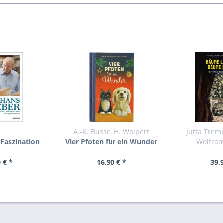
A.-K. Busse, H. Wolpert
Jutta Trem
Faszination
Vier Pfoten für ein Wunder
Wolfram
 Leben lang
Bäume leuc
ble
 € *
16,90 € *
39,