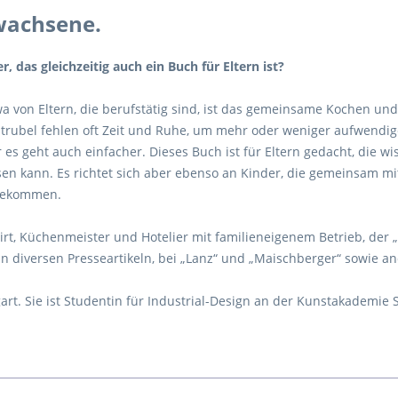
rwachsene.
 das gleichzeitig auch ein Buch für Eltern ist?
wa von Eltern, die berufs­tätig sind, ist das gemeinsame Kochen un
trubel fehlen oft Zeit und Ruhe, um mehr oder weniger aufwendige
s geht auch einfacher. Dieses Buch ist für Eltern gedacht, die wi
sen kann. Es richtet sich aber ebenso an Kinder, die gemeinsam mit 
 bekommen.
wirt, Küchenmeister und Hotelier mit familieneigenem Betrieb, der 
in diversen Presseartikeln, bei „Lanz“ und „Maischberger“ sowie 
tgart. Sie ist Studentin für Industrial-Design an der Kunstakademie 