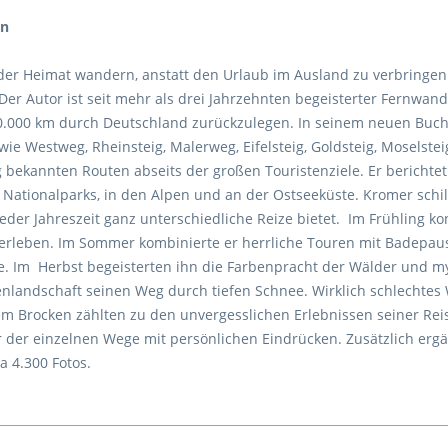
en
der Heimat wandern, anstatt den Urlaub im Ausland zu verbringen
 Autor ist seit mehr als drei Jahrzehnten begeisterter Fernwande
0.000 km durch Deutschland zurückzulegen. In seinem neuen Buch e
e Westweg, Rheinsteig, Malerweg, Eifelsteig, Goldsteig, Moselst
g bekannten Routen abseits der großen Touristenziele. Er berich
d Nationalparks, in den Alpen und an der Ostseeküste. Kromer schild
der Jahreszeit ganz unterschiedliche Reize bietet. Im Frühling ko
erleben. Im Sommer kombinierte er herrliche Touren mit Badepau
ge. Im Herbst begeisterten ihn die Farbenpracht der Wälder und
nlandschaft seinen Weg durch tiefen Schnee. Wirklich schlechtes W
em Brocken zählten zu den unvergesslichen Erlebnissen seiner Re
 der einzelnen Wege mit persönlichen Eindrücken. Zusätzlich erg
 4.300 Fotos.