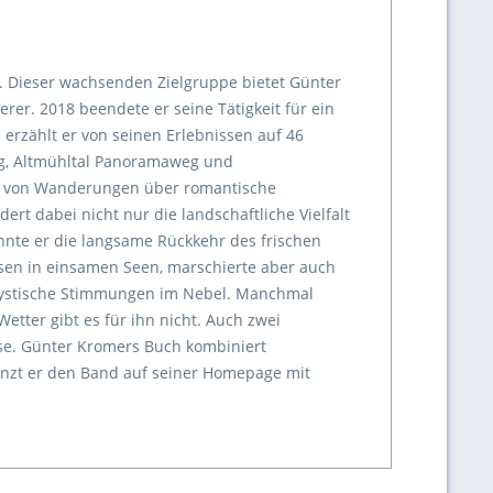
. Dieser wachsenden Zielgruppe bietet Günter
rer. 2018 beendete er seine Tätigkeit für ein
rzählt er von seinen Erlebnissen auf 46
eig, Altmühltal Panoramaweg und
tet von Wanderungen über romantische
ert dabei nicht nur die landschaftliche Vielfalt
nnte er die langsame Rückkehr des frischen
sen in einsamen Seen, marschierte aber auch
 mystische Stimmungen im Nebel. Manchmal
etter gibt es für ihn nicht. Auch zwei
ise. Günter Kromers Buch kombiniert
änzt er den Band auf seiner Homepage mit