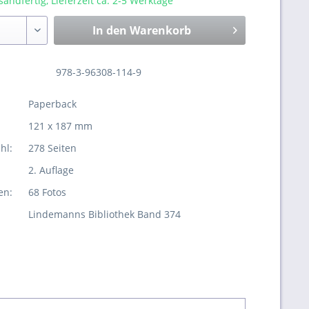
sandfertig, Lieferzeit ca. 2-5 Werktage
In den
Warenkorb
978-3-96308-114-9
Paperback
121 x 187 mm
hl:
278 Seiten
2. Auflage
en:
68 Fotos
Lindemanns Bibliothek Band 374