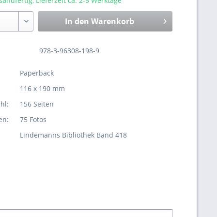
sandfertig, Lieferzeit ca. 2-5 Werktage
In den
Warenkorb
978-3-96308-198-9
Paperback
116 x 190 mm
hl:
156 Seiten
en:
75 Fotos
Lindemanns Bibliothek Band 418