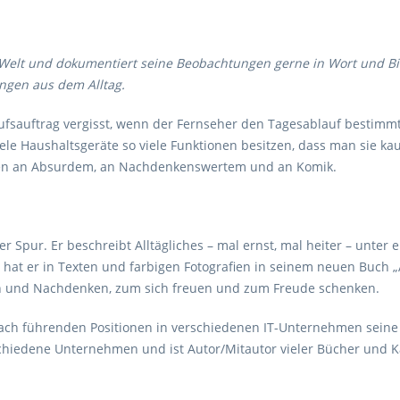
 Welt und dokumentiert seine Beobachtungen gerne in Wort und B
ungen aus dem Alltag.
sauftrag vergisst, wenn der Fernseher den Tagesablauf bestimmt,
iele Haushaltsgeräte so viele Funktionen besitzen, dass man sie k
eten an Absurdem, an Nachdenkenswertem und an Komik.
r Spur. Er beschreibt Alltägliches – mal ernst, mal heiter – unter 
 hat er in Texten und farbigen Fotografien in seinem neuen Buch „
 und Nachdenken, zum sich freuen und zum Freude schenken.
ach führenden Positionen in verschiedenen IT-Unternehmen seine
erschiedene Unternehmen und ist Autor/Mitautor vieler Bücher und 