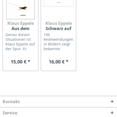
Klaus Eppele
Klaus Eppele
Aus dem
Schwarz auf
Leben
Weiß
Genau diesen
100
gegriffen
Situationen ist
Redewendungen
Klaus Eppele auf
in Bildern zeigt
der Spur. Er
bekannte
beschreibt
Redewendungen
Alltägliches –
auf
15,00 € *
16,00 € *
mal ernst, mal
ungewöhnliche
heiter – unter
und
einem
unterhaltsame
Blickwinkel, der
Weise: als
auch in
kreative
Altbekanntem
Fotografien.
viel Neues
Klaus Eppele
findet.
setzt 100
Redewendungen
Kontakt
pointiert ins Bild
und lädt zum
Service
Miträtseln ein,