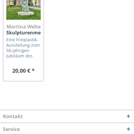
Martina Welte
Skulpturenmeile
Bruchsal 2025
Eine Freiplastik-
Ausstellung zum
50-jährigen
Jubiläum des
Kunstvereins
„Das
20,00 € *
Damianstor“
2025 Künstler:
Felicithas Arndt,
Jürgen Knubben,
Martin Pöll,
Thomas
Reifferscheid,
Karl Manfred
Rennertz, Hans
Kontakt
Schüle, Angelika
Summa,
Service
Günter...