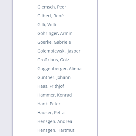
Giemsch, Peer
Gilbert, René
Gilli, Willi
Göhringer, Armin
Goerke, Gabriele
Golembiewski, Jasper
Großklaus, Götz
Guggenberger, Aliena
Günther, Johann
Haas, Frithjof
Hammer, Konrad
Hank, Peter
Hauser, Petra
Hensgen, Andrea
Hensgen, Hartmut