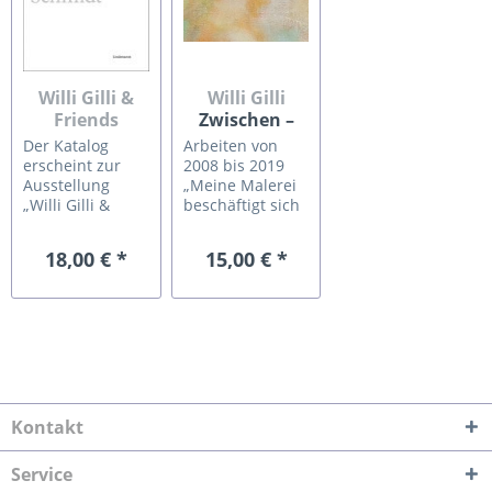
Willi Gilli &
Willi Gilli
Friends
Zwischen –
Willi Gilli &
Zeit – Raum
Der Katalog
Arbeiten von
Friends:
erscheint zur
2008 bis 2019
Manfred
Ausstellung
„Meine Malerei
„Willi Gilli &
beschäftigt sich
Binzer,
Friends:
mit dem
Andreas...
Manfred Binzer,
Gedächtnis, mit
18,00 € *
15,00 € *
Andreas Lau,
erfahrener Zeit,
Werner Schmidt“
der Erinnerung
30.4. – 21.5.2023
wie deren
Partikel, die das
eigene
erworbene oder
oktroyierte
Denken
aufzeigen und
Kontakt
vielleicht klären.
Die Ebenen
Service
der...