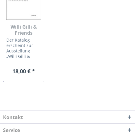
Willi Gilli &
Friends
Willi Gilli &
Der Katalog
Friends:
erscheint zur
Manfred
Ausstellung
„Willi Gilli &
Binzer,
Friends:
Andreas...
Manfred Binzer,
18,00 € *
Andreas Lau,
Werner Schmidt“
30.4. – 21.5.2023
Kontakt
Service