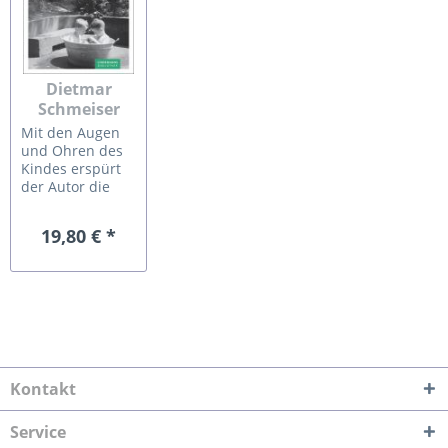
Dietmar
Schmeiser
Bunsenstraße
Mit den Augen
Nr. 3
und Ohren des
Kindes erspürt
der Autor die
40er-Jahre. Die
Karlsruher
19,80 € *
Bunsenstraße
und ihre
Bewohner
stehen
beispielhaft für
die Schicksale in
vielen
deutschen
Straßen jener
Kontakt
Zeit. In 25
Kapiteln
Service
durchlebt der