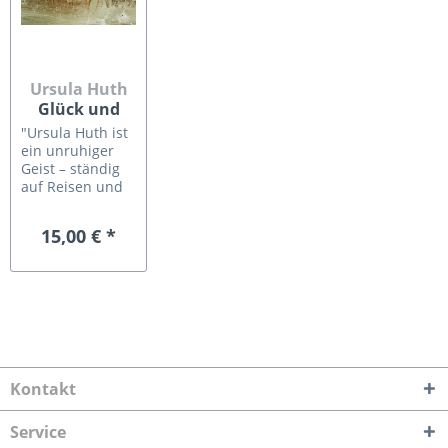
Ursula Huth
Glück und
Glas ...
"Ursula Huth ist
ein unruhiger
Geist – ständig
auf Reisen und
auf der Suche
nach neuen
15,00 € *
Ausdrucksmöglichkeiten
für Ihre eigene,
sehr persönliche
Sicht der Welt.
Dabei ist die
Spannweite
ihrer
Gestaltungsmittel
von
Kontakt
erstaunlicher
Vielfalt....
Service