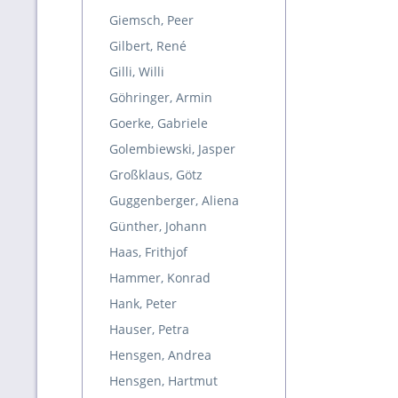
Giemsch, Peer
Gilbert, René
Gilli, Willi
Göhringer, Armin
Goerke, Gabriele
Golembiewski, Jasper
Großklaus, Götz
Guggenberger, Aliena
Günther, Johann
Haas, Frithjof
Hammer, Konrad
Hank, Peter
Hauser, Petra
Hensgen, Andrea
Hensgen, Hartmut