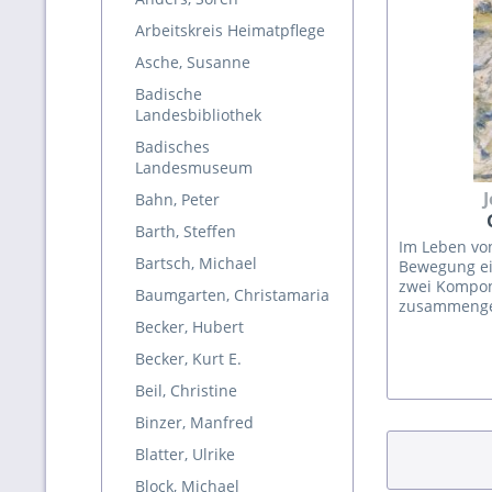
Arbeitskreis Heimatpflege
Asche, Susanne
Badische
Landesbibliothek
Badisches
Landesmuseum
J
Bahn, Peter
Barth, Steffen
Im Leben von
Bartsch, Michael
Bewegung ei
zwei Kompo
Baumgarten, Christamaria
zusammengeh
Kunst ein Gr
Becker, Hubert
ununterbroc
Becker, Kurt E.
Drang, sich 
Beil, Christine
Binzer, Manfred
Blatter, Ulrike
Block, Michael