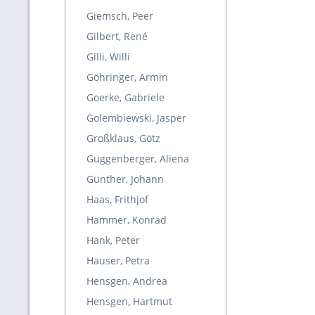
Giemsch, Peer
Gilbert, René
Gilli, Willi
Göhringer, Armin
Goerke, Gabriele
Golembiewski, Jasper
Großklaus, Götz
Guggenberger, Aliena
Günther, Johann
Haas, Frithjof
Hammer, Konrad
Hank, Peter
Hauser, Petra
Hensgen, Andrea
Hensgen, Hartmut