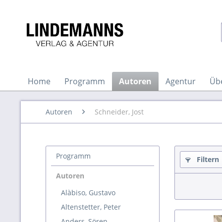
Home
Programm
Autoren
Agentur
Üb
Autoren
Schneider, Jost
Programm
Filtern
Autoren
Alàbiso, Gustavo
Altenstetter, Peter
Anders, Sören