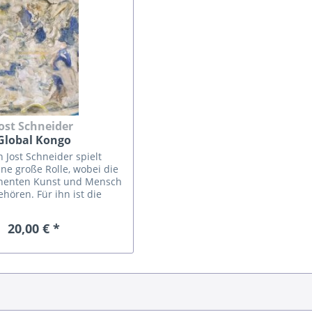
ost Schneider
Global Kongo
 Jost Schneider spielt
ne große Rolle, wobei die
nenten Kunst und Mensch
ören. Für ihn ist die
undbedürfnis, denn er will
hen etwas schöpfen. Den
20,00 € *
immer...