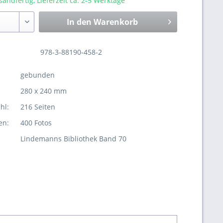
sandfertig, Lieferzeit ca. 2-5 Werktage
In den
Warenkorb
978-3-88190-458-2
gebunden
280 x 240 mm
hl:
216 Seiten
en:
400 Fotos
Lindemanns Bibliothek Band 70