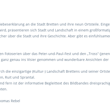
iebeserklärung an die Stadt Bretten und ihre neun Ortsteile. Einge
ird, präsentieren sich Stadt und Landschaft in einem großformatig
Bücher über die Stadt und ihre Geschichte. Aber gibt es einfühlsa
inen Fotoserien über das Peter-und-Paul-Fest und den „Tross“ (jene
on ganz genau ins Visier genommen und wunderbare Ansichten der
ch die einzigartige (Kultur-) Landschaft Brettens und seiner Ortst
n, Ruit und Sprantal.
nd fern ist der informative Begleittext des Bildbandes dreisprachi
hten.
Thomas Rebel